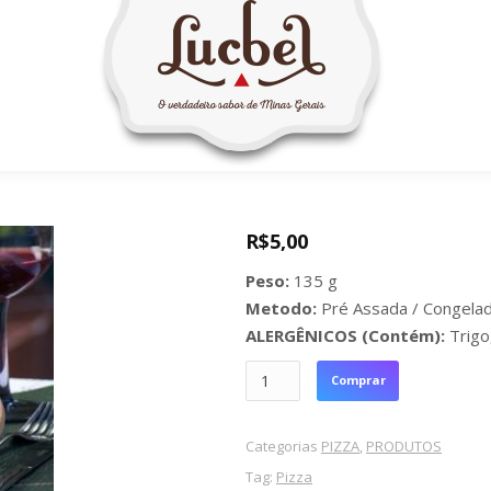
R$
5,00
Peso:
135 g
Metodo:
Pré Assada / Congela
ALERGÊNICOS (Contém):
Trigo,
Quantidade
Comprar
Categorias
PIZZA
,
PRODUTOS
Tag:
Pizza