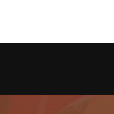
Pizza – À Moda
Empada –
R$
5,00
COMPRAR