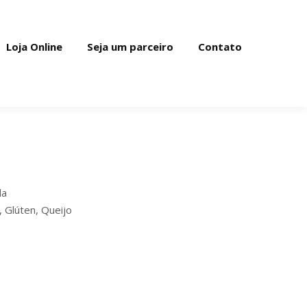
Loja Online
Seja um parceiro
Contato
da
 Glúten, Queijo