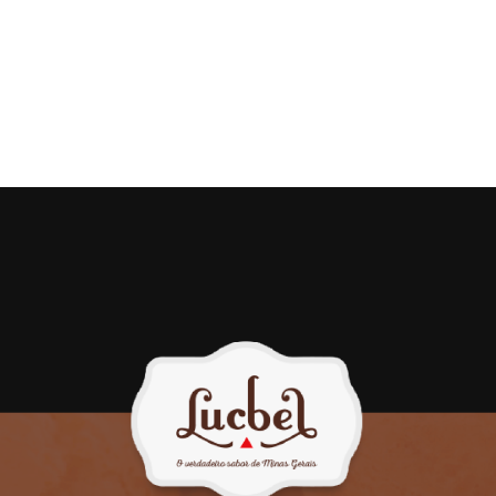
 Frango / Requeijão
Coxinha – Frango
R$
16,00
R$
18,00
COMPRAR
COMPRAR